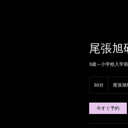
松岡伶子バレエ団
Matsuoka Reiko Ballet
尾張旭
3歳～小学校入学
50分
5
尾張旭
0
分
今すぐ予約