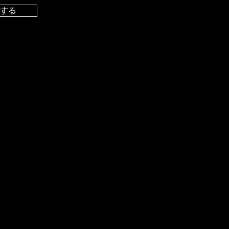
する
イトは
Wix
を使って作成・保護されています
|
ご利用規約
|
個人情報保護方