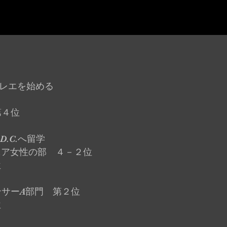
ュニアスクール
オープンクラス
生徒専用ページ
オンライン予約
レエを始める
第４位
n D.C.へ留学
ニア女性の部 ４－２位
位
ーA部門 第２位
位