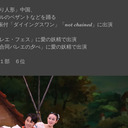
り人形」中国、
ルのペザントなどを踊る
ank振付「ダイイングスワン」「not chained」に出演
レエ・フェス」に愛の妖精で出演
バレエの夕べ」に愛の妖精で出演
１部 ６位​