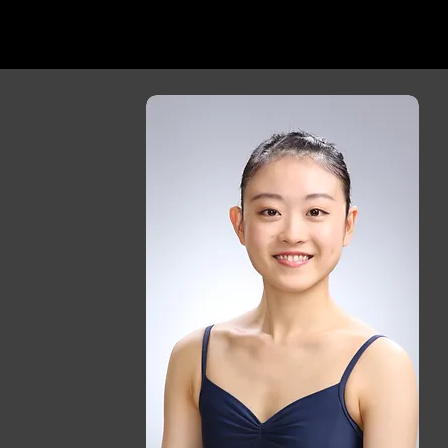
松岡伶子バレエ団
Matsuoka Reiko Ballet