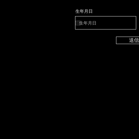
生年月日
送信
©
2035 by ウィメン PWR このサ