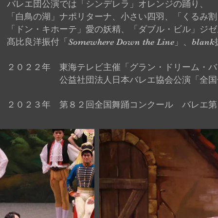
バレエ団公演では「シンデレラ」オレンジの踊り、
「白鳥の湖」ナポリターナ、小さい四羽、「くるみ割
「ドン・キホーテ」愛の妖精、「ダブル・ビル」ジゼ
髙比良洋振付「Somewhere Down the Line」、bl
２０２２年 東海テレビ主催「グラン・ドリーム・バ
公益社団法人日本バレエ協会公演「全国合同
２０２３年 第８２回全国舞踊コンクール バレエ第