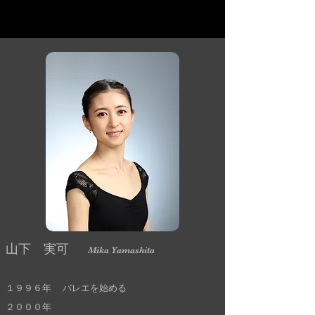
松岡伶子バレエ団
Matsuoka Reiko Ballet
山下 実可
Mika Yamashita
１９９６年 バレエを始める
２０００年