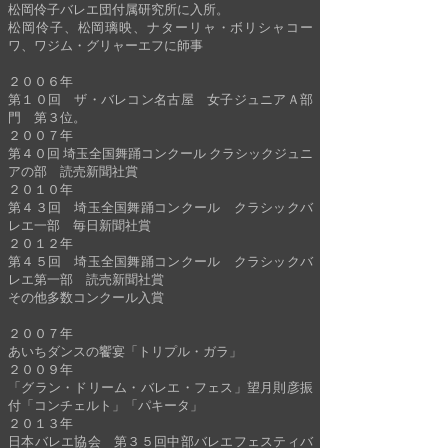
松岡伶子バレエ団付属研究所に入所。
松岡伶子、松岡璃映、ナターリャ・ボリシャコー
ワ、ワジム・グリャーエフに師事
２００６年
第１０回 ザ・バレコン名古屋 女子ジュニアＡ部
門 第３位。
２００７年
第４０回 埼玉全国舞踊コンクール クラシックジュニ
アの部 読売新聞社賞
２０１０年
第４３回 埼玉全国舞踊コンクール クラシックバ
レエ一部 毎日新聞社賞
２０１２年
第４５回 埼玉全国舞踊コンクール クラシックバ
レエ第一部 読売新聞社賞
その他多数コンクール入賞
２００７年
あいちダンスの饗宴「トリプル・ガラ」
２００９年
「グラン・ドリーム・バレエ・フェス」望月則彦振
付「コンチェルト」「パキータ」
２０１３年
日本バレエ協会 第３５回中部バレエフェスティバ