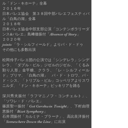
ル「ドン・キホーテ」全幕
２０１６年
日本バレエ協会 第３８回中部バレエフェスティバ
ル「白鳥の湖」全幕
２０１８年
日本バレエ協会中部支部公演「コンテンポラリーダ
ンス&バレエ」島﨑徹振付「Absence of Story」
２０２０年
joints 「ラ・シルフィールド」よりパ・ド・ドゥ
その他にも多数出演
松岡伶子バレエ団の公演では「シンデレラ」シンデ
レラ、「ダブル・ビル」ジゼルのジゼル、「くるみ
割り人形」金平糖、クララ、「レ・シルフィール
ド」プリマ、「白鳥の湖」 パ・ド・トロワ、パ・
ド・シス、「トリプル・ビル」コッペリアよりスワ
ニルダ、「ドン・キホーテ」ピッキリアを踊る
深川秀夫振付「ラフマニノフ・コンチェルト」、
「ソワレ・ド・バレエ」
篠原聖一振付「Got Gershwin Tonight」、下村由理
恵振付「Bizet Symphony」
石井潤振付「カルミナ・ブラーナ」、高比良洋振付
「Somewhere Down the Line」に出演