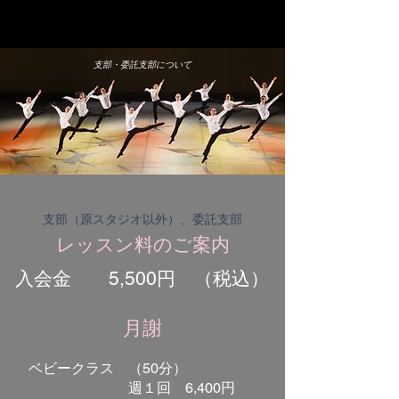
松岡伶子バレエ団
Matsuoka Reiko Ballet
支部・委託支部について
​支部（原スタジオ以外）、委託支部
​レッスン料のご案内
入会金 5,500円 （税込）
​月謝
ベビークラス （50分）
週１回 6,400円