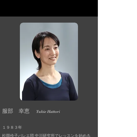
松岡伶子バレエ団
Matsuoka Reiko Ballet
​服部 幸恵
Yukie Hattori
１９８３年
松岡伶子バレエ団 中川研究所でレッスンを始める