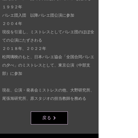
１９９２年
バレエ団入団 以降バレエ団公演に参加
２００４年
現役を引退し、ミストレスとしてバレエ団のほぼ全
ての公演にたずさわる
２０１８年、２０２２年
松岡璃映のもと、日本バレエ協会「全国合同バレエ
の夕べ」のミストレスとして、東京公演（中部支
部）に参加
現在、公演・発表会ミストレスの他、大野研究所、
尾張旭研究所、原スタジオの担当教師を務める
戻る